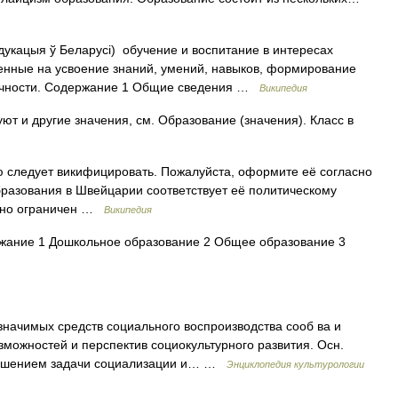
укацыя ў Беларусі) обучение и воспитание в интересах
ленные на усвоение знаний, умений, навыков, формирование
личности. Содержание 1 Общие сведения …
Википедия
ют и другие значения, см. Образование (значения). Класс в
 следует викифицировать. Пожалуйста, оформите её согласно
разования в Швейцарии соответствует её политическому
енно ограничен …
Википедия
ание 1 Дошкольное образование 2 Общее образование 3
имых средств социального воспроизводства сооб ва и
можностей и перспектив социокультурного развития. Осн.
 решением задачи социализации и… …
Энциклопедия культурологии