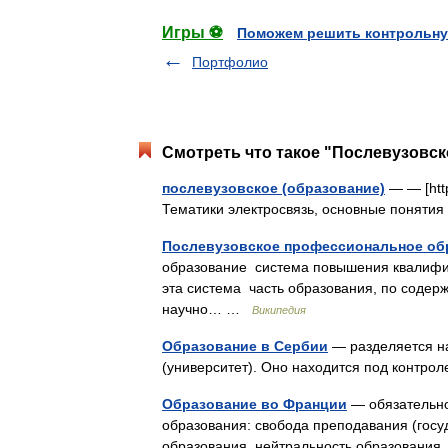
Игры ⚽
Поможем решить контрольну
Портфолио
Смотреть что такое "Послевузовск
послевузовское (образование)
— — [http
Тематики электросвязь, основные поняти
Послевузовское профессиональное об
образование система повышения квалифи
эта система часть образования, по содер
научно… …
Википедия
Образование в Сербии
— разделяется на
(университет). Оно находится под контр
Образование во Франции
— обязательно
образования: свобода преподавания (госу
образования, нейтральность образования,