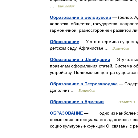
…
Википедия
Образование в Белоруссии
— (белор. Ад
человека, общества, государства, направ
гармоничной, разносторонней развитой 
Образование
— У этого термина существу
детском саду, Афганистан …
Википедия
Образование в Швейцарии
— Эту статью
правилам оформления статей. Система об
устройству. Полномочия центра существ
Образование в Петрозаводске
— Содерж
Дополнит …
Википедия
Образование в Армении
— …
Википедия
ОБРАЗОВАНИЕ
— одно из наиболее знач
повышения потенциала его адаптивных воз
социо культурные функции О. связаны с