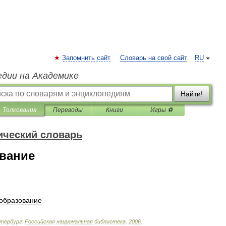
Запомнить сайт
Словарь на свой сайт
RU
едии на Академике
Найти!
Толкования
Переводы
Книги
Игры ⚽
ический словарь
ование
образование
тербург:
Российская
национальная
библиотека
.
2006
.