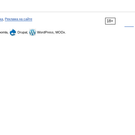
ка
,
Реклама на сайте
18+
omla,
Drupal,
WordPress, MODx.