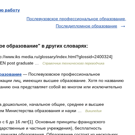
ю работу
Послевузовское профессиональное образование,
Последипломное образование
ое образование" в других словарях:
://www.iks media.ru/glossary/index.html?glossid=2400324]
я EN post graduate …
Справочник технического переводчика
разование
— Послевузовское профессиональное
кации лиц, имеющих высшее образование. Хотя по названию
жанию она представляет собой во многом или исключительно
 дошкольное, начальное общее, среднее и высшее
олем Министерства образования и науки …
Википедия
 с 6 до 16 лет[1]. Основные принципы французского
дарственные и частные учреждения), бесплатность
 лаицизм образования. Образование состоит из нескольких…