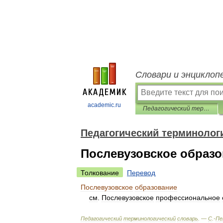
Словари и энциклоп
academic.ru
Педагогический терминологический словарь
Педагогический терминолог
Послевузовское образ
Толкование
Перевод
Послевузовское
образование
см
.
Послевузовское
профессиональное
Педагогический
терминологический
словарь
. —
С
.-
Пе